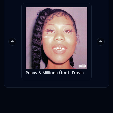
이젠 진짜 된 것 같어
근데 갈수록 뭔 말들이 많어
누군 달리라고 누군 멈춰서라
Previous slide
Next sl
해
얘는 숲을 보라고 걔는 들꽃을
보라 해
Hustla’s Story (feat. Kendrick Lamar)
Pussy & Millions (feat. Travis Scott)
BAD 
내 그림자, 나는 망설임이라 쓰
고 불렀네