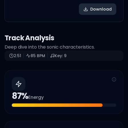
Download
Track Analysis
Deep dive into the sonic characteristics.
2:51
85
BPM
Key:
9
87
%
Energy