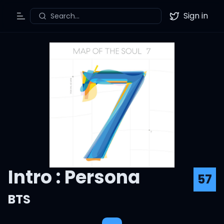
Sign in
Search...
Toggle Menu
Twitter
Intro : Persona
57
BTS