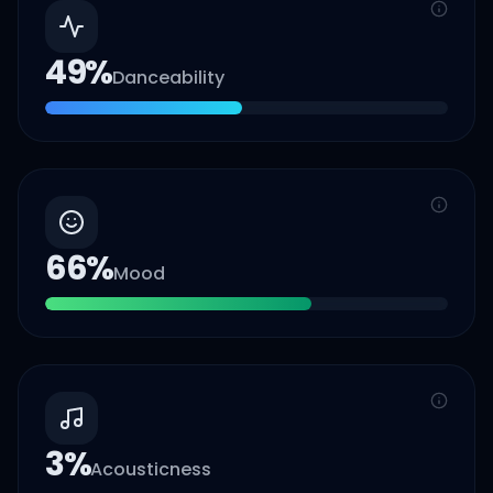
49
%
Danceability
66
%
Mood
3
%
Acousticness