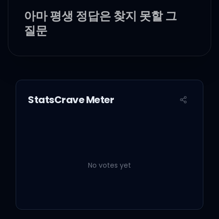
아마 평생 정답은 찾지 못할 그
질문
나란 놈을 고작 말 몇 개로 답할
수 있었다면
StatsCrave Meter
신께서 그 수많은 아름다움을
다 만드시진 않았겠지
No votes yet
How you feel? 지금 기분이
어때