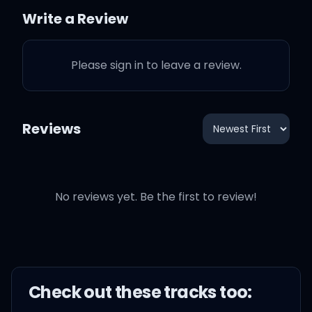
사실 난 너무 좋아 근데 조금 불
Write a Review
편해
Please sign in to leave a review.
나는 내가 개인지 돼진지 뭔지
도 아직 잘 모르겠는데
Reviews
남들이 와서 진주목걸일 거네,
칵 퉤
No reviews yet. Be the first to review!
예전보단 자주 웃어
소원했던 superhero
Check out these
track
s too: