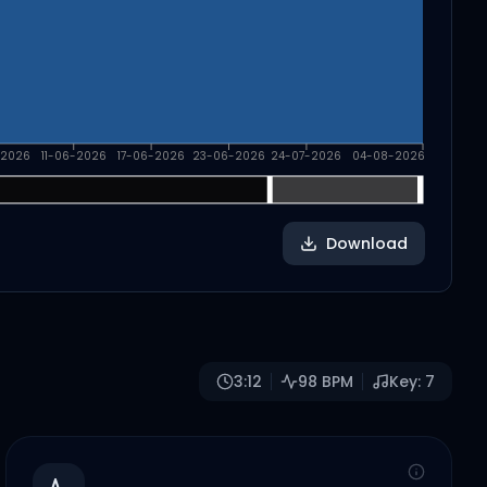
-2026
11-06-2026
17-06-2026
23-06-2026
24-07-2026
04-08-2026
Download
3:12
98
BPM
Key:
7