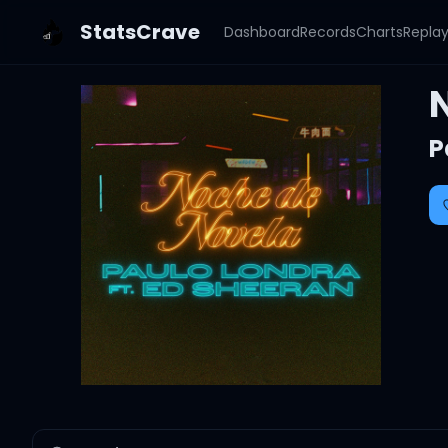
StatsCrave
Dashboard
Records
Charts
Repla
P