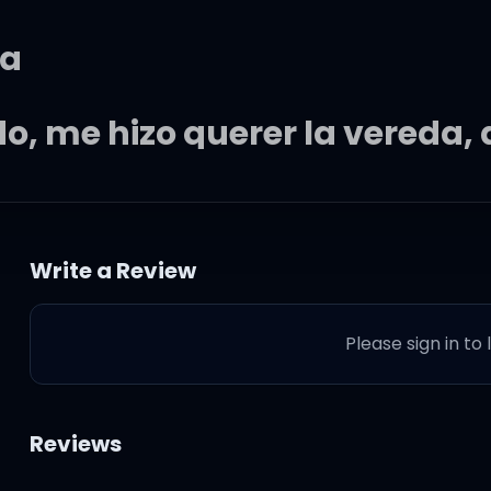
ra
, me hizo querer la vereda,
siempre tengo cervecita en la
Write a Review
ando en el party vino ella (el
Please sign in to
ndo la vi pasar, cómo se iba
Reviews