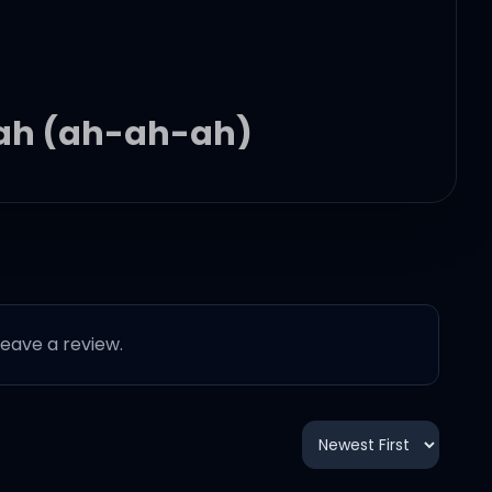
 ah (ah-ah-ah)
 nevera, eh (woh)
la)
 leave a review.
 con el viento