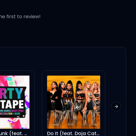
he first to review!
 con él, yah
Next slid
o Edit
Do It (feat. Doja Cat, City Girls & Mulatto) [Remix]
Intro