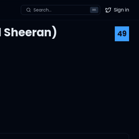
Sign in
Search...
⌘
K
Twitter
d Sheeran)
49