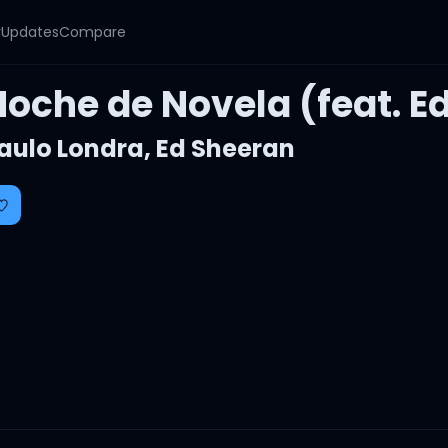
y
Updates
Compare
Noche de Novela (feat. E
aulo Londra
,
Ed Sheeran