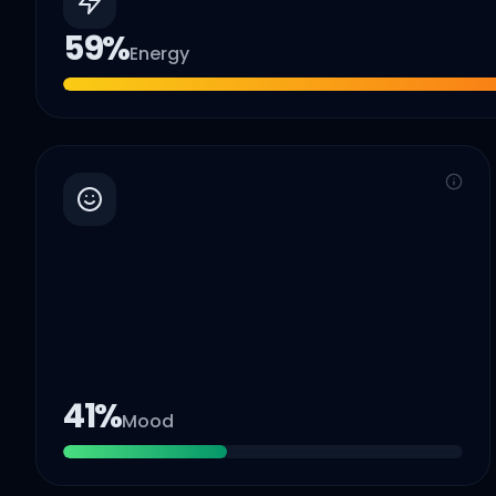
59
%
Energy
41
%
Mood