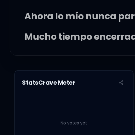
Ahora lo mío nunca pa
Mucho tiempo encerrado
Y los fines de semana, 
StatsCrave Meter
Dejé los male' afuera cu
Una noche de novela cua
No votes yet