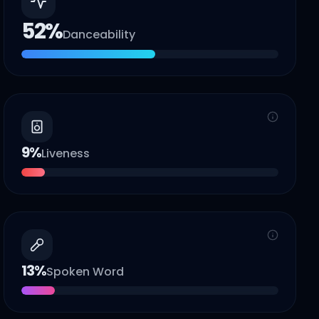
52
%
Danceability
9
%
Liveness
13
%
Spoken Word