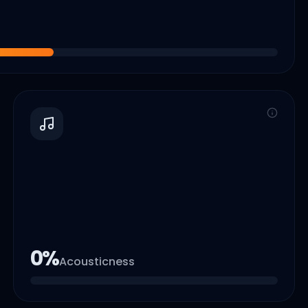
0
%
Acousticness