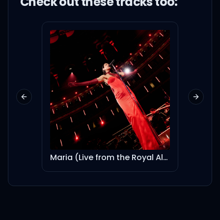
Check out these
track
s too:
あの場所で 君とまた
あの場所で 会えるならば
あの場所で 待ってるから
Previous slide
Next sl
来て欲しいんだgirl baby I
知らないうち 知らない風に
Maria (Live from the Royal Albert Hall)
Jacki
なり
楽しそうなgirl