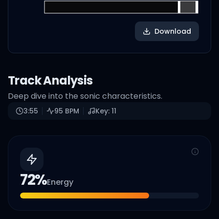
Download
Track Analysis
Deep dive into the sonic characteristics.
3:55
95
BPM
Key:
11
72
%
Energy