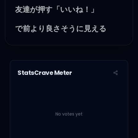
友達が押す「いいね！」
で前より良さそうに見える
独身に変わるプロフィールの
ステータス見たら
StatsCrave Meter
すぐにでも会おうまた
俺らを囲む気まずさと
前と違う君のそのクールさを
No votes yet
埋める為に何気なくする話が