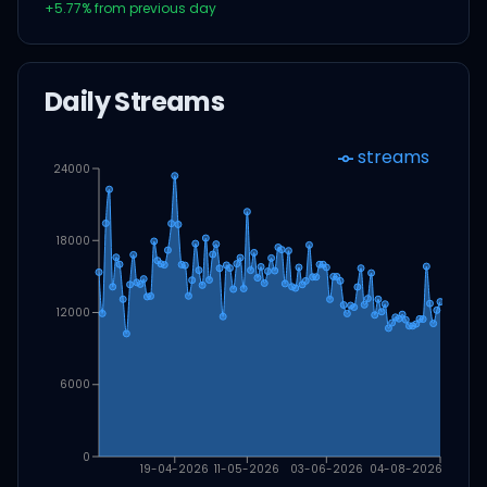
+
5.77
% from previous day
Daily Streams
streams
24000
18000
12000
6000
0
19-04-2026
11-05-2026
03-06-2026
04-08-2026