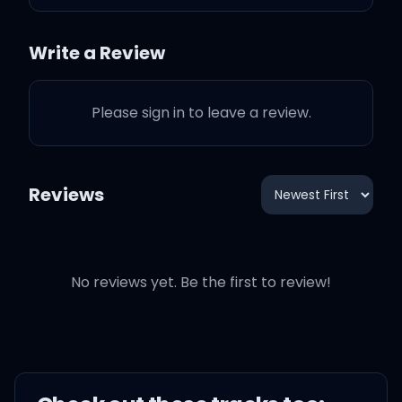
咲く
Write a Review
また思い出す過去
Please sign in to leave a review.
この俺達の関係がexになる
なら2人の間が oh no！
Reviews
"X"になる
いつの間にか壁が出来ていっ
No reviews yet. Be the first to review!
て
すれ違って行く2人