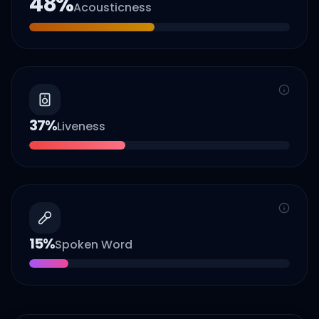
48
%
Acousticness
37
%
Liveness
15
%
Spoken Word