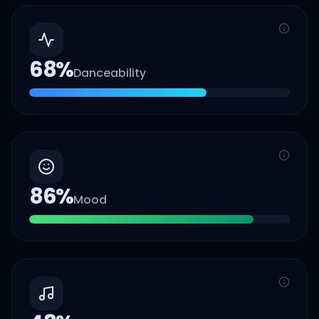
68
%
Danceability
86
%
Mood