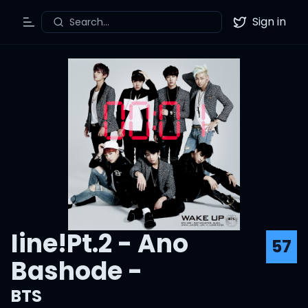
Sign in
Search...
Toggle Menu
Twitter
Iine!Pt.2 - Ano
57
Bashode -
BTS