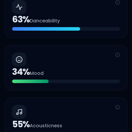
63
%
Danceability
34
%
Mood
55
%
Acousticness