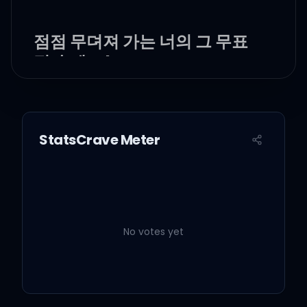
점점 무뎌져 가는 너의 그 무표
정 속에, oh
천천히 내려놓자며 거울에 속
삭이곤 해, oh
StatsCrave Meter
날 당연하게 생각하는 너지만
그게 너다워
그래도, stay, stay, stay
No votes yet
with me (stay with me)