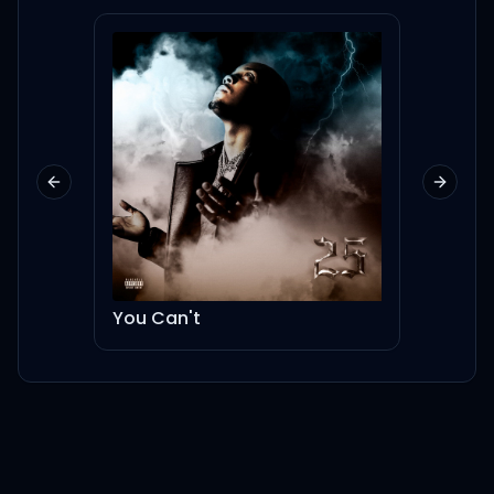
아직 날 사랑하니? 내 맘과 같다
면 오늘은 떠나지 마
굳이 너여야만 하는 이유는 묻
지 마
Previous slide
Next sl
그저 내 곁에 stay with me
You Can't
It goes a little something
like
La-la-la-la-la-la, la-la-
la-la-la-la, la-la-la-la-