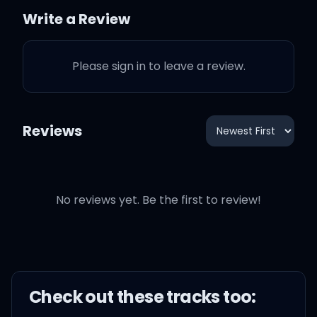
Write a Review
널 닮은 듯한 슬픈 멜로디 (ah)
Please sign in to leave a review.
이렇게 날 울리는데, eh-eh
네 향기는 달콤한 felony (ah)
Reviews
너무 밉지만 사랑해
No reviews yet. Be the first to review!
어두운 밤이 날 가두기 전에 내
곁을 떠나지 마
Check out these
track
s too: