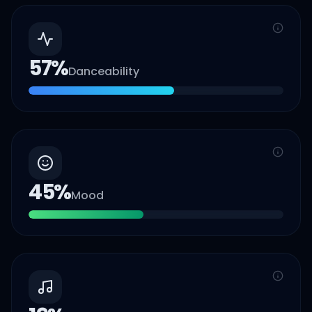
57
%
Danceability
45
%
Mood