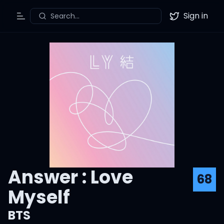
Sign in
Search...
Toggle Menu
Twitter
Answer : Love
68
Myself
BTS