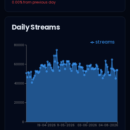
0.00
% from previous day
Daily Streams
streams
80000
60000
40000
20000
0
19-04-2026
11-05-2026
03-06-2026
04-08-2026