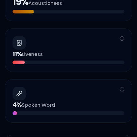
19
%
Acousticness
11
%
Liveness
4
%
Spoken Word