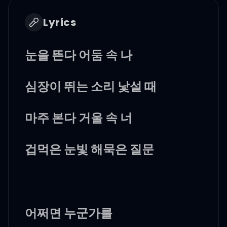
Lyrics
눈을 뜬다 어둠 속 나
심장이 뛰는 소리 낯설 때
마주 본다 거울 속 너
겁먹은 눈빛 해묵은 질문
어쩌면 누군가를