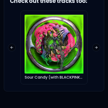
Check out these
track
s too:
차가운 밤의 시선
초라한 날 감추려
몹시 뒤척였지만
Previous slide
Next sl
저 수많은 별을
Sour Candy (with BLACKPINK) - Shygirl & Mura Masa Remix
Anyth
맞기 위해 난 떨어졌던가
저 수천 개 찬란한