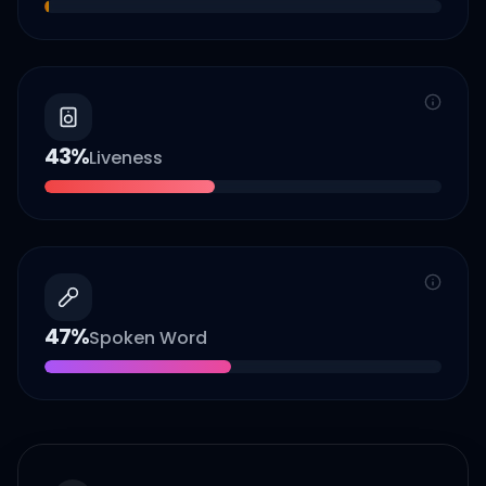
43
%
Liveness
47
%
Spoken Word