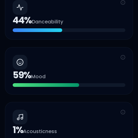
44
%
Danceability
59
%
Mood
1
%
Acousticness