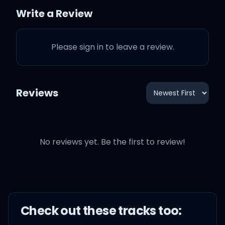
럼 생각하고 있어
Write a Review
새까-까-까맣게 까먹은 꿈 많
Please sign in to leave a review.
던 어린 시절
대학은 걱정 마, 멀리 라도 갈 거
Reviews
니까
알았어, 엄마, 지금 독서실 간다
No reviews yet. Be the first to review!
니까
네가 꿈꿔온 네 모습이 뭐야?
Check out these
track
s too: