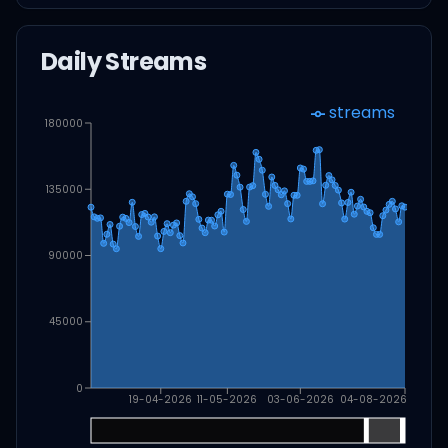
Daily Streams
streams
180000
135000
90000
45000
0
19-04-2026
11-05-2026
03-06-2026
04-08-2026