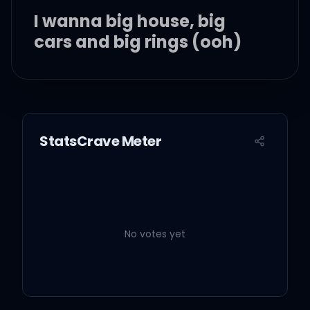
I wanna big house, big
cars and big rings (ooh)
But 사실은, I don't have
any big dreams (yeah)
StatsCrave Meter
하하, 난 참 편하게 살아
꿈 따위 안 꿔도 아무도 뭐라 안
하잖아
No votes yet
전부 다-다-다 똑가같이 나처