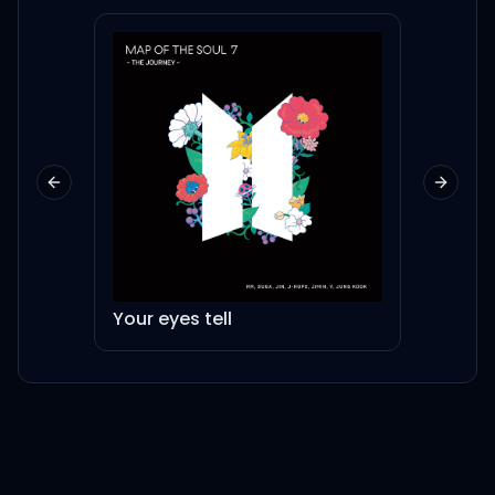
지금 네 거울 속엔 누가 보여?
I gotta say, 너의 길을 가라고
단 하루를 살아도
Previous slide
Next sl
뭐라도 하라고 나약함은 담아
둬
Your eyes tell
Dres
왜 말 못하고 있어? 공부는 하기
싫다면서
학교 때려 치기는 겁나지? 이거