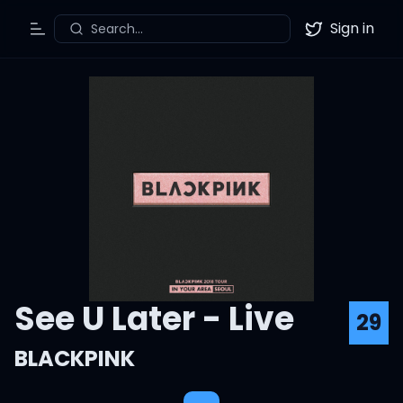
Sign in
Search...
Toggle Menu
Twitter
See U Later - Live
29
BLACKPINK