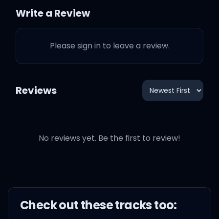
Write a Review
Please sign in to leave a review.
널 버려줄 게 recycle
네 옆에 그녀는 바보
Reviews
오늘 난 말할 게
No reviews yet. Be the first to review!
I don't want you no more
Check out these
track
s too:
Hold up 영원할 거라 했어