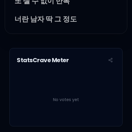
또 셀 수 없이 반복
너란 남자 딱 그 정도
내 마음 다 줬지만 no
StatsCrave Meter
빈 깡통 같은 네 sorry
이젠 그저 개 짖는 소리
No votes yet
정신을 차리고 보니
네 모든 게 오글거려