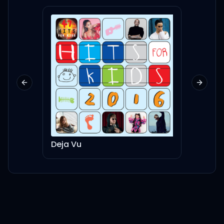
근데 결론은 또 you messed
up
왔다 갔다 가벼운 넌 ping
pong
Previous slide
Next sl
난 지금 너를 차는 거야 ding
dong
Deja Vu
Satur
Playa, you ain't know
사람 잘못 골랐어
나만을 바라보고