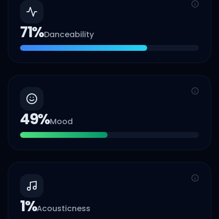
71
%
Danceability
49
%
Mood
1
%
Acousticness