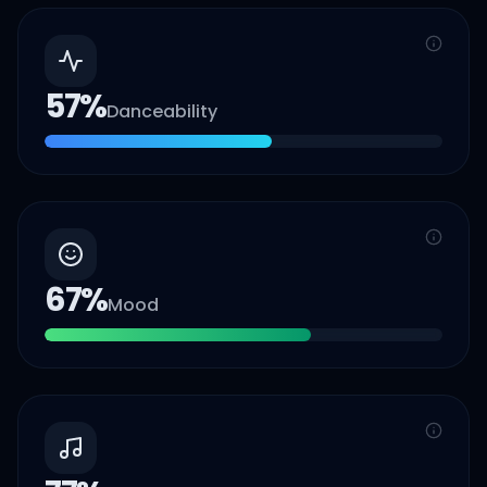
57
%
Danceability
67
%
Mood