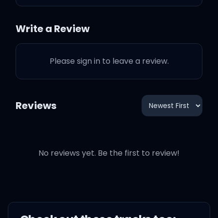
형, 지민이가 한마디 하겠다는
Write a Review
데요?
Please sign in to leave a review.
제가 생각해 봤는데 형, 그거 좀
아니라고 생각하지 않아요?
Reviews
아, 욕 아니야 (뭐, 뭐?)
요즘 너무 늦는다고 생각하지
No reviews yet. Be the first to review!
않아요? (이야)
뭐래? 야 (리더라면 충분히 그
럴 수 있다고 생각해)