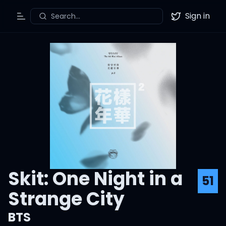
Sign in
Search...
Toggle Menu
Twitter
Skit: One Night in a
51
Strange City
BTS