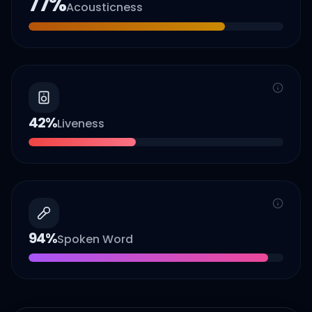
77
%
Acousticness
42
%
Liveness
94
%
Spoken Word