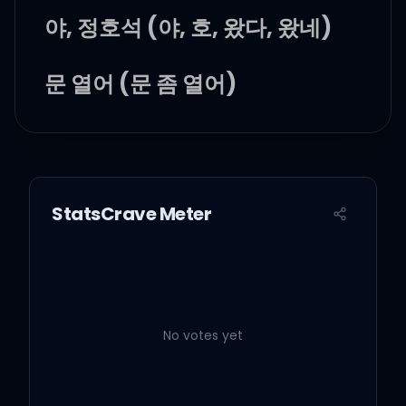
야, 정호석 (야, 호, 왔다, 왔네)
문 열어 (문 좀 열어)
야, 한마디 해라, 지민아, 진짜
제압해버리게쓰 (양심적으로
StatsCrave Meter
한마디 해야 돼, 니가)
뭐요, 한마디를 뭐? (야, 왔다
왔어)
No votes yet
(형) 내 이름이 계속 들리더구
만