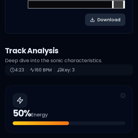
Download
Track Analysis
Deep dive into the sonic characteristics.
4:23
160
BPM
Key:
3
50
%
Energy