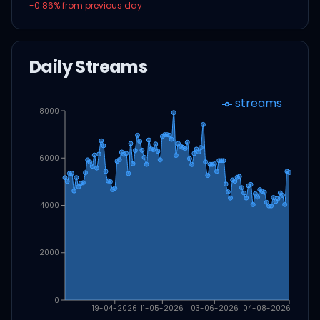
-0.86
% from previous day
Daily Streams
streams
8000
6000
4000
2000
0
19-04-2026
11-05-2026
03-06-2026
04-08-2026