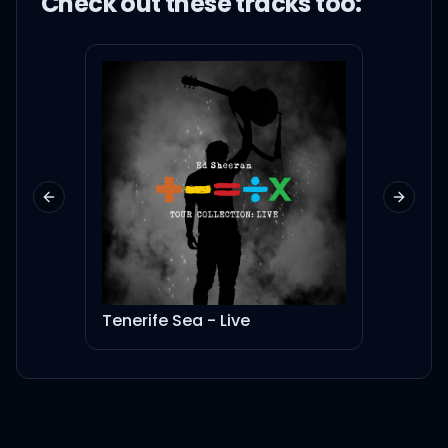
Check out these
track
s too:
아, 그리구, 리더형이, 리더형이
늦을 수도 있지, 니가 뭐?
야, 넌 사람 아니야?
나한테 왜 이래?
Previous slide
Next sl
니가 뭔데? (진짜 나 힘들어,
씨)
Tenerife Sea - Live
Hampste
남준이 형, 리더형의 특권이에
요 (그래) 늦는 거는
리더가 얼마나 고생을 많이 하