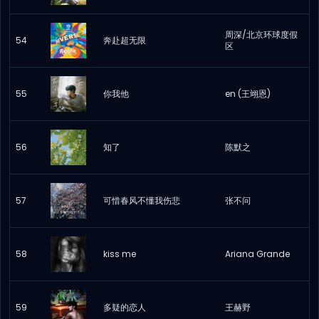
周深/北京环球度假
54
奔赴超无限
区
55
你我他
en (王翊恩)
56
知了
陈默之
57
可惜春风不懂我伤悲
张不问
58
kiss me
Ariana Grande
59
多疑的恋人
王赫野