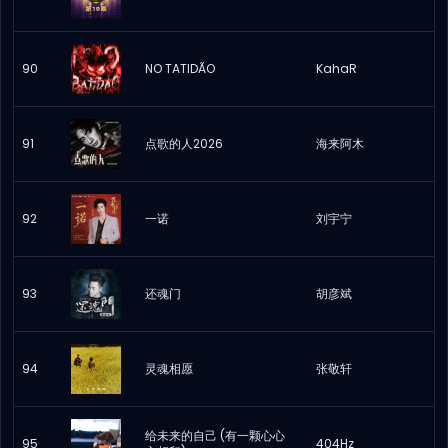
90
NO TATIDÃO
KahaR
91
点歌的人2026
海来阿木
92
一诺
刘宇宁
93
还魂门
胡彦斌
94
灵魂相愿
张敬轩
给未来的自己 (有一颗心心
95
404Hz