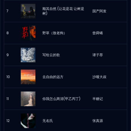
顺其自然 (让花是花 让树是
7
国产阿发
树)
8
野草（致老狗）
曾舜晞
9
写给云的歌
谭子荐
10
去自由的远方
沙哑大叔
11
你我怎么两清(甲乙丙丁)
半糖记
12
无名氏
张真源