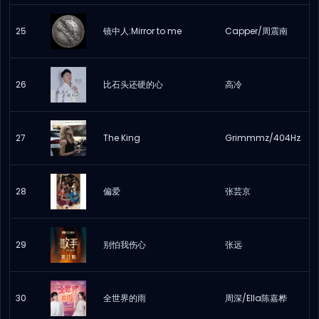
25
镜中人:Mirror to me
Capper/周震南
26
比石头还硬的心
高冷
27
The King
Grimmmz/404Hz
28
偏爱
张芸京
29
别怕我伤心
张远
30
全世界的雨
周深/Ella陈嘉桦