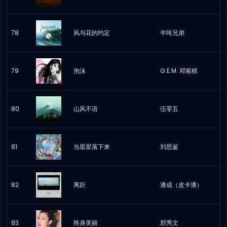
78
风与花的约定
半吨兄弟
79
泡沫
G.E.M. 邓紫棋
80
山风不语
伍零五
81
当星星落下来
刘思鉴
82
离距
潘成（皮卡潘）
83
终身美丽
郑秀文