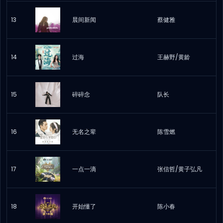
13
晨间新闻
蔡健雅
14
过海
王赫野/黄龄
15
碎碎念
队长
16
无名之辈
陈雪燃
17
一点一滴
张信哲/黄子弘凡
18
开始懂了
陈小春