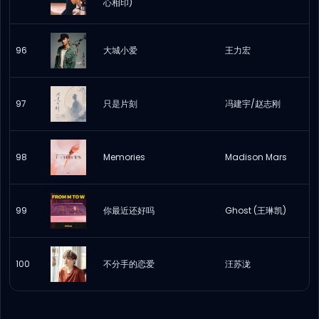
心相印)
96
大城小爱
王力宏
97
只是片刻
冯建宇/赵志刚
98
Memories
Madison Mars
99
你最近还好吗
Ghost (王琳凯)
100
不分手的恋爱
汪苏泷