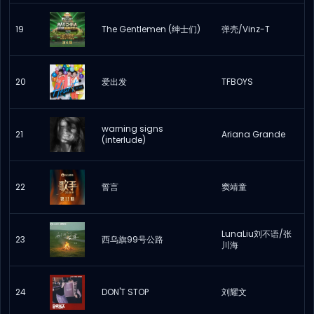
19
The Gentlemen (绅士们)
弹壳/Vinz-T
20
爱出发
TFBOYS
warning signs
21
Ariana Grande
(interlude)
22
誓言
窦靖童
LunaLiu刘不语/张
23
西乌旗99号公路
川海
24
DON'T STOP
刘耀文