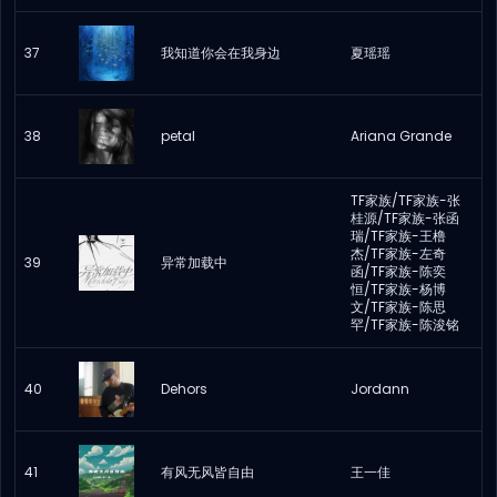
37
我知道你会在我身边
夏瑶瑶
38
petal
Ariana Grande
TF家族/TF家族-张
桂源/TF家族-张函
瑞/TF家族-王橹
杰/TF家族-左奇
39
异常加载中
函/TF家族-陈奕
恒/TF家族-杨博
文/TF家族-陈思
罕/TF家族-陈浚铭
40
Dehors
Jordann
41
有风无风皆自由
王一佳