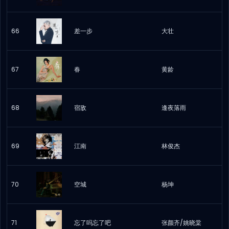
66
差一步
大壮
67
春
黄龄
68
宿敌
逢夜落雨
69
江南
林俊杰
70
空城
杨坤
71
忘了吗忘了吧
张颜齐/姚晓棠