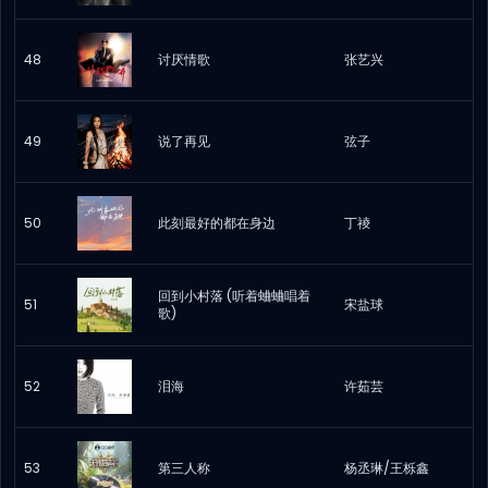
48
讨厌情歌
张艺兴
49
说了再见
弦子
50
此刻最好的都在身边
丁祾
回到小村落 (听着蛐蛐唱着
51
宋盐球
歌)
52
泪海
许茹芸
53
第三人称
杨丞琳/王栎鑫