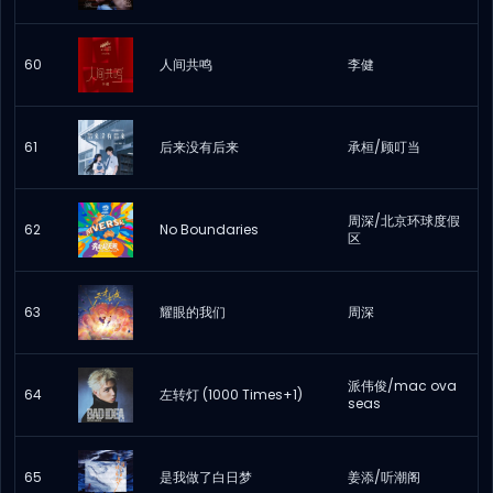
60
人间共鸣
李健
61
后来没有后来
承桓/顾叮当
周深/北京环球度假
62
No Boundaries
区
63
耀眼的我们
周深
派伟俊/mac ova
64
左转灯 (1000 Times+1)
seas
65
是我做了白日梦
姜添/听潮阁