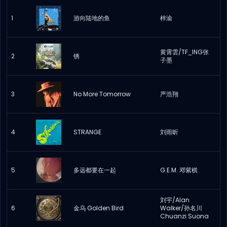
1
游向陆地的鱼
梓渝
黄霄雲/TF_ING张
2
锈
子墨
3
No More Tomorrow
严浩翔
4
STRANGE
刘雨昕
5
多远都要在一起
G.E.M. 邓紫棋
刘宇/Alan
6
金乌 Golden Bird
Walker/孙名川
Chuanzi Suona