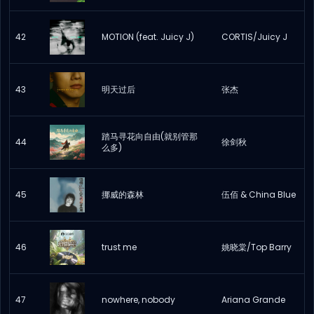
42
MOTION (feat. Juicy J)
CORTIS/Juicy J
43
明天过后
张杰
踏马寻花向自由(就别管那
44
徐剑秋
么多)
45
挪威的森林
伍佰 & China Blue
46
trust me
姚晓棠/Top Barry
47
nowhere, nobody
Ariana Grande