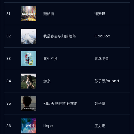
31
囍帖街
谢安琪
32
我是春去冬归的候鸟
GooGoo
33
此生不换
青鸟飞鱼
34
游京
苏子墨/sunnd
35
别回头 别停留 往前走
苏子墨
36
Hope
王力宏